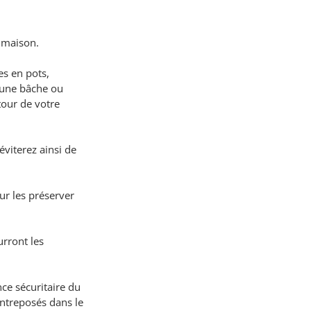
a maison.
es en pots, 
’une bâche ou 
our de votre 
éviterez ainsi de 
ur les préserver 
urront les 
nce sécuritaire du 
ntreposés dans le 