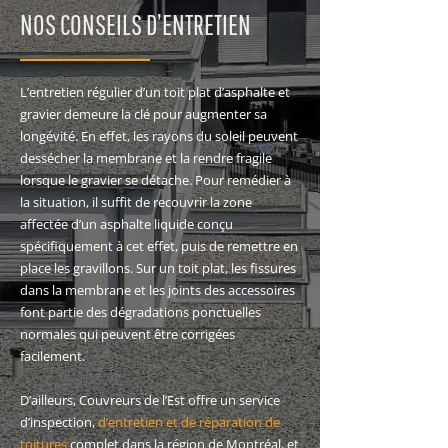
NOS CONSEILS D’ENTRETIEN
L’entretien régulier d’un toit plat d’asphalte et
gravier demeure la clé pour augmenter sa
longévité. En effet, les rayons du soleil peuvent
dessécher la membrane et la rendre fragile
lorsque le gravier se détache. Pour remédier à
la situation, il suffit de recouvrir la zone
affectée d’un asphalte liquide conçu
spécifiquement à cet effet, puis de remettre en
place les gravillons. Sur un toit plat, les fissures
dans la membrane et les joints des accessoires
font partie des dégradations ponctuelles
normales qui peuvent être corrigées
facilement.
D’ailleurs, Couvreurs de l’Est offre un service
d’inspection,
d’entretien et de réparation de
toitures
complet dans la région de Montréal, et