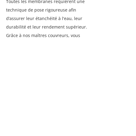
Toutes les membranes requièrent une
technique de pose rigoureuse afin
d’assurer leur étanchéité à l'eau, leur
durabilité et leur rendement supérieur.
Grâce à nos maîtres couvreurs, vous
obtiendrez la tranquillité d’esprit pour de
nombreuses années.
Couvreurs de l’Est est le spécialiste des
toits plats à Montréal et dans les
environs pour tous les types d’immeubles
(
résidentiel
,
commercial
et
industriel
).
Pour obtenir plus
d’informations,
communiquez avec nous
.
CONTACTEZ-NOUS