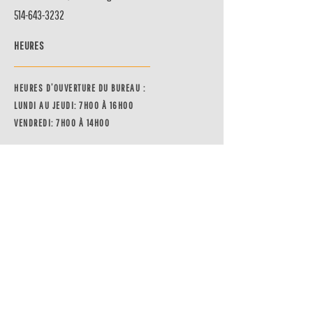
514-643-3232
HEURES
HEURES D’OUVERTURE DU BUREAU :
LUNDI AU JEUDI: 7H00 À 16H00
VENDREDI: 7H00 À 14H00
HEURE LIGNE TÉLÉPHONIQUE :
LUNDI AU JEUDI: 7H00 À 16H00
VENDREDI: 7H00 À 14H00
URGENCE 24 HRS/7 JOURS PAR
COUR
RIEL
PARTAGER VOTRE EXPÉRIENCE