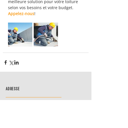
meilleure solution pour votre toiture 
selon vos besoins et votre budget. 
Appelez-nous
!
ADRESSE
9140, RUE PASCAL-GAGNON
MONTRÉAL, QC CANADA
H1P 2X4
TÉLÉPHONE:
514-64
3-3232