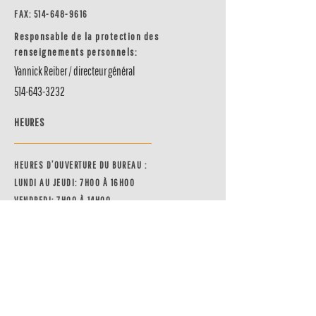
FAX:
514-648-9616
Responsable de la protection des
renseignements personnels:
Yannick Reiber / directeur général
514-643-3232
HEURES
HEURES D’OUVERTURE DU BUREAU :
LUNDI AU JEUDI: 7H00 À 16H00
VENDREDI: 7H00 À 14H00
HEURE LIGNE TÉLÉPHONIQUE :
LUNDI AU JEUDI: 7H00 À 16H00
VENDREDI: 7H00 À 14H00
URGENCE 24 HRS/7 JOURS PAR
COUR
RIEL